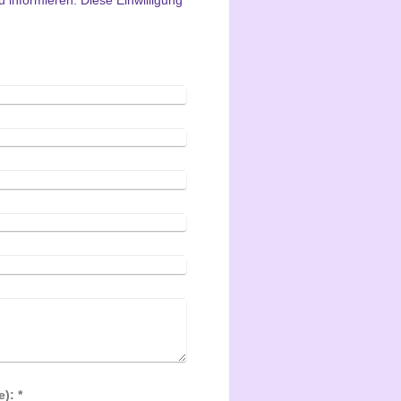
u informieren.
Diese Einwilligung
Captcha (Spam-Schutz-Code): *